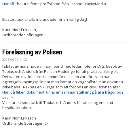
Här på The Hub
finns proffsfoton från EscapeGravityMedia.
Ett stort tack till alla inblandade för en härlig dag!
Karin Norr Eriksson,
Ordförande Spårvägen CF
Föreläsning av Polisen
2026-04-07 11:02
I slutet av mars hade vi, i samband med ledarmöte för LVG, besök av
Tobias och Anders från Polisen Huddinge för att prata trafikregler.
Det var en mycket lärorik timme för oss som var där - vem har
egentligen väjningsplikt när man korsar en väg? Måste man använda
cykelbana? Räknas en klunga som ett fordon i en cirkulationsplats?
Här, på fliken dokument, finns en sammanställning på alla frågor och
svar >
Vi riktar ett stort tack till Tobias och Anders för att ni tog er tid att
besöka klubben!
Karin Norr Eriksson
Ordförande Spårvägen CF