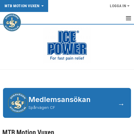
MTB MOTION VUXEN
LOGGA IN
START
TRÄNINGSINFO MTB MOTION
DOKUMENT
KONTAKT
Medlemsansökan
→
Spårvägen CF
MTB Motion Vuxen