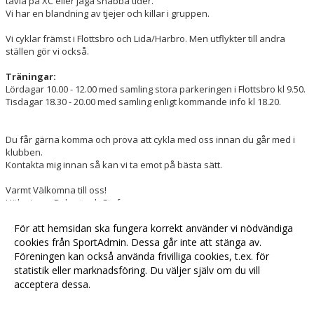
tävla på XC eller jaga snabba tider.
Vi har en blandning av tjejer och killar i gruppen.
Vi cyklar främst i Flottsbro och Lida/Harbro. Men utflykter till andra
ställen gör vi också.
Träningar:
Lördagar 10.00 - 12.00 med samling stora parkeringen i Flottsbro kl 9.50.
Tisdagar 18.30 - 20.00 med samling enligt kommande info kl 18.20.
Du får gärna komma och prova att cykla med oss innan du går med i
klubben.
Kontakta mig innan så kan vi ta emot på bästa sätt.
Varmt Välkomna till oss!
Hälsningar Robert och Stefan
För att hemsidan ska fungera korrekt använder vi nödvändiga
För mer information, kontakta
robert.molinder@sparvagencykel.se
cookies från SportAdmin. Dessa går inte att stänga av.
Föreningen kan också använda frivilliga cookies, t.ex. för
statistik eller marknadsföring. Du väljer själv om du vill
acceptera dessa.
Anpassa dina val