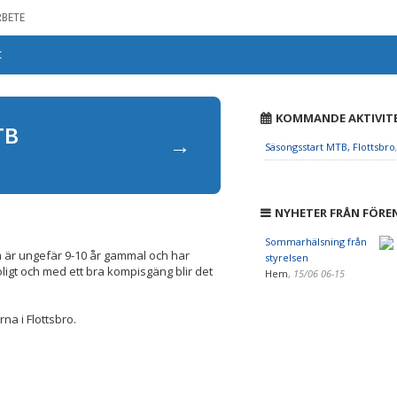
RBETE
t
KOMMANDE AKTIVIT
TB
→
Säsongsstart MTB, Flottsbro
NYHETER FRÅN FÖRE
Sommarhälsning från
m är ungefär 9-10 år gammal och har
styrelsen
roligt och med ett bra kompisgäng blir det
Hem
,
15/06 06-15
na i Flottsbro.