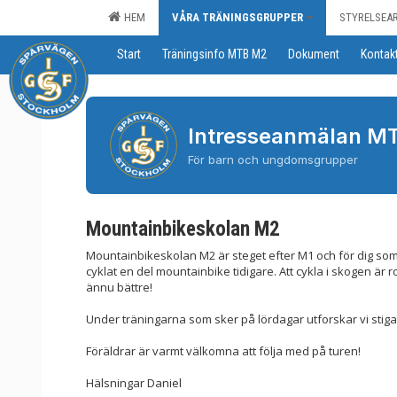
HEM
VÅRA TRÄNINGSGRUPPER
STYRELSEA
Start
Träningsinfo MTB M2
Dokument
Kontak
Intresseanmälan M
För barn och ungdomsgrupper
Mountainbikeskolan M2
Mountainbikeskolan M2 är steget efter M1 och för dig so
cyklat en del mountainbike tidigare. Att cykla i skogen är 
ännu bättre!
Under träningarna som sker på lördagar utforskar vi stigar
Föräldrar är varmt välkomna att följa med på turen!
Hälsningar Daniel