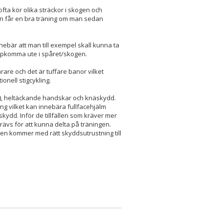
ofta kör olika sträckor i skogen och
man får en bra träning om man sedan
nebär att man till exempel skall kunna ta
ppkomma ute i spåret/skogen.
årare och det är tuffare banor vilket
onell stigcykling.
e), heltäckande handskar och knäskydd.
ng vilket kan innebära fullfacehjälm
kydd. Inför de tillfällen som kräver mer
ävs för att kunna delta på träningen.
ten kommer med rätt skyddsutrustning till