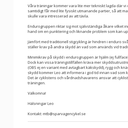
Våra träningar kommer vara lite mer tekniskt lagda där vi 
samtidigt får med lite fysiskt utmanande partier, så att 
skulle vara intresserad av att tävla.
Endurogruppen riktar sig mot självständiga åkare vilket in
hand om en punktering och liknande problem som kan u
Jämfört med traditionell stigcykling är hindren i enduro sv
ställer krav på andra skydd än vad som används vid traditi
Minimikrav på skydd i endurogruppen är hjälm (ej fullfac
Dock kan vissa träningstillfällen kräva mer skyddsutrustni
(OBS ej en variant med avtagbart käkskydd), rygg och knäs
skydd kommer Leo att informera i god tid innan vad som kr
Det är cyklistens och vårdnadshavarens ansvar att cyklis
träningen.
Välkomna!
Hälsningar Leo
Kontakt: mtb@sparvagencykel.se