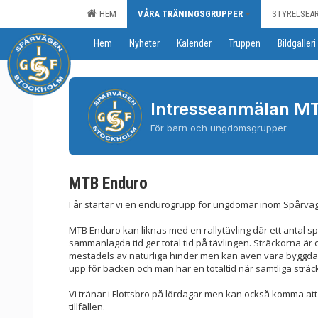
HEM
VÅRA TRÄNINGSGRUPPER
STYRELSEA
Hem
Nyheter
Kalender
Truppen
Bildgalleri
Intresseanmälan M
För barn och ungdomsgrupper
MTB Enduro
I år startar vi en endurogrupp för ungdomar inom Spårvä
MTB Enduro kan liknas med en rallytävling där ett antal s
sammanlagda tid ger total tid på tävlingen. Sträckorna är 
mestadels av naturliga hinder men kan även vara byggda 
upp för backen och man har en totaltid när samtliga sträck
Vi tränar i Flottsbro på lördagar men kan också komma att
tillfällen.