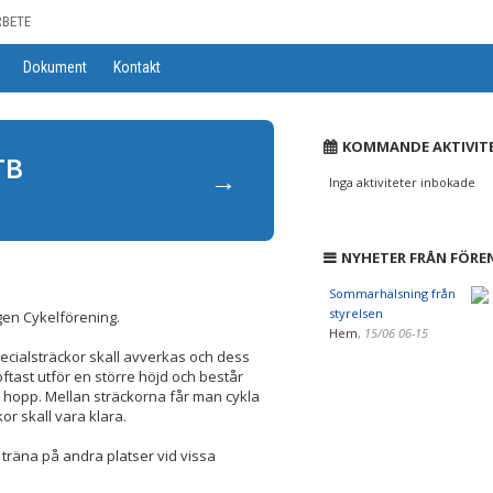
RBETE
Dokument
Kontakt
KOMMANDE AKTIVIT
TB
→
Inga aktiviteter inbokade
NYHETER FRÅN FÖRE
Sommarhälsning från
styrelsen
gen Cykelförening.
Hem
,
15/06 06-15
pecialsträckor skall avverkas och dess
oftast utför en större höjd och består
hopp. Mellan sträckorna får man cykla
or skall vara klara.
 träna på andra platser vid vissa