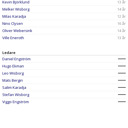
Kevin Björklund
13 år
Melker Wisborg
14 år
Milas Karadja
12 år
Nino Clysen
16 år
Oliver Webersink
14 år
Ville Eneroth
13 år
Ledare
Daniel Engström
Hugo Ekman
Leo Wisborg
Mats Bergin
Salim Karadja
Stefan Wisborg
Viggo Engström