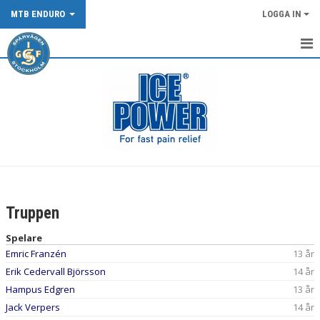
MTB ENDURO
LOGGA IN
HEM
NYHETER
KALENDER
TRUPPEN
BILDGALLERI
Truppen
DOKUMENT
Spelare
Emric Franzén
13 år
KONTAKT
Erik Cedervall Björsson
14 år
Hampus Edgren
13 år
Jack Verpers
14 år