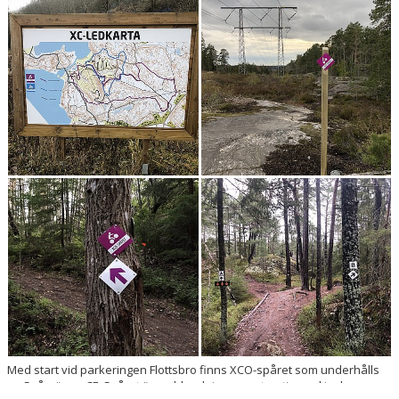
Med start vid parkeringen Flottsbro finns XCO-spåret som underhålls
av Spårvägen CF. Spåret är en blandning av naturstig med inslag av