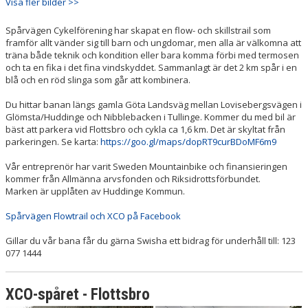
Visa fler bilder >>
Spårvägen Cykelförening har skapat en flow- och skillstrail som
framför allt vänder sig till barn och ungdomar, men alla är välkomna att
träna både teknik och kondition eller bara komma förbi med termosen
och ta en fika i det fina vindskyddet. Sammanlagt är det 2 km spår i en
blå och en röd slinga som går att kombinera.
Du hittar banan längs gamla Göta Landsväg mellan Lovisebergsvägen i
Glömsta/Huddinge och Nibblebacken i Tullinge. Kommer du med bil är
bäst att parkera vid Flottsbro och cykla ca 1,6 km. Det är skyltat från
parkeringen. Se karta:
https://goo.gl/maps/dopRT9curBDoMF6m9
Vår entreprenör har varit Sweden Mountainbike och finansieringen
kommer från Allmänna arvsfonden och Riksidrottsförbundet.
Marken är upplåten av Huddinge Kommun.
Spårvägen Flowtrail och XCO på Facebook
Gillar du vår bana får du gärna Swisha ett bidrag för underhåll till: 123
077 1444
XCO-spåret - Flottsbro