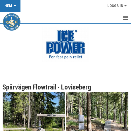
HEM
LOGGA IN
START
NYHETER
KALENDER
OM KLUBBEN
KLUBBKLÄDER
Spårvägen Flowtrail - Loviseberg
TÄVLING/LOPP
DOKUMENT
SPÅRVÄGEN FLOWTRAIL OCH XCO-SPÅRET