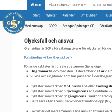
HEM
VÅRA TRÄNINGSGRUPPER
STYRELSEARB
Start
Nyheter
Kalender
Om klubben
Klub
Medlemskap
GDPR
Stadgar Spårvägen CF
Försäkri
Olycksfall och ansvar
Gjensidige är SCF:s försäkringsgivare för olycksfall för d
Fullständiga villkor Gjensidige >
Följande cyklister är försäkrade genom Gjensidige:
Ungdomar
till och med den 31 december
det år de f
Vuxna och ungdomar som har passerat åldersbegräns
Cyklister som tecknat
Motionslicens
eller
Tävlingsl
Cyklister som tecknat
E-cyclinglicens
är skyddade vid 
Cyklister som tecknat
Engånglicens
i sanktionerat lop
Deltagare utan licens i sanktionerat motionslopp (till-,
I övrigt är det medlemmens egna ansvar att vara olyc