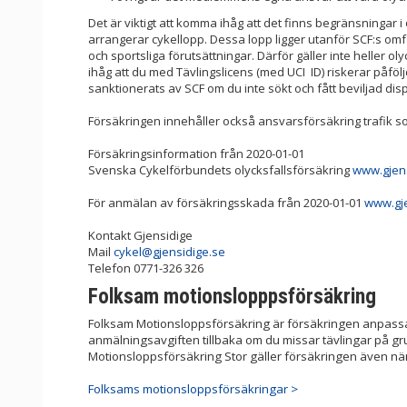
Det är viktigt att komma ihåg att det finns begränsningar i
arrangerar cykellopp. Dessa lopp ligger utanför SCF:s omfat
och sportsliga förutsättningar. Därför gäller inte heller 
ihåg att du med Tävlingslicens (med UCI ID) riskerar påfölj
sanktionerats av SCF om du inte sökt och fått beviljad di
Försäkringen innehåller också ansvarsförsäkring trafik 
Försäkringsinformation från 2020-01-01
Svenska Cykelförbundets olycksfallsförsäkring
www.gjens
För anmälan av försäkringsskada från 2020-01-01
www.gje
Kontakt Gjensidige
Mail
cykel@gjensidige.se
Telefon 0771-326 326
Folksam motionslopppsförsäkring
Folksam Motionsloppsförsäkring är försäkringen anpassa
anmälningsavgiften tillbaka om du missar tävlingar på gr
Motionsloppsförsäkring Stor gäller försäkringen även när
Folksams motionsloppsförsäkringar >