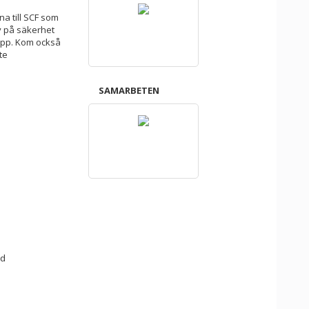
na till SCF som
av på säkerhet
lopp. Kom också
te
SAMARBETEN
ed