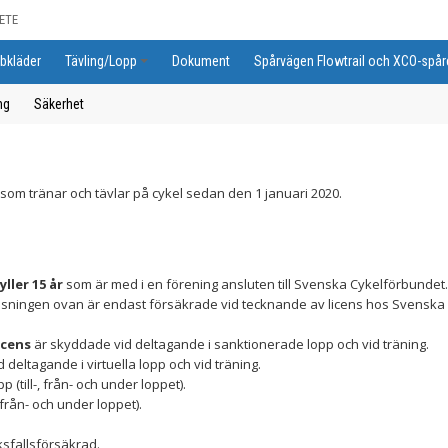
ETE
bkläder
Tävling/Lopp
Dokument
Spårvägen Flowtrail och XCO-spår
ng
Säkerhet
e som tränar och tävlar på cykel sedan den 1 januari 2020.
yller 15 år
som är med i en förening ansluten till Svenska Cykelförbundet.
ningen ovan är endast försäkrade vid tecknande av licens hos Svenska 
icens
är skyddade vid deltagande i sanktionerade lopp och vid träning.
deltagande i virtuella lopp och vid träning.
p (till-, från- och under loppet).
 från- och under loppet).
ksfallsförsäkrad.