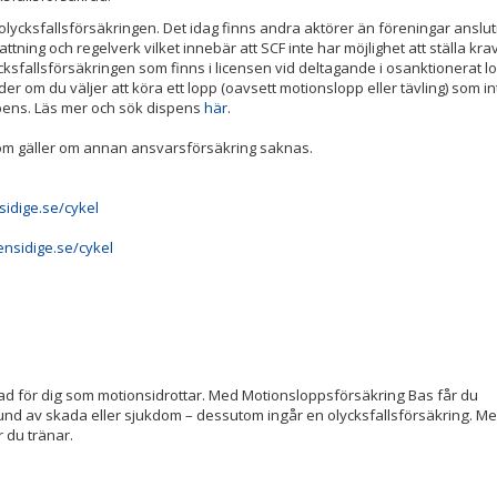
 olycksfallsförsäkringen. Det idag finns andra aktörer än föreningar anslut
tning och regelverk vilket innebär att SCF inte har möjlighet att ställa kr
olycksfallsförsäkringen som finns i licensen vid deltagande i osanktionerat 
der om du väljer att köra ett lopp (oavsett motionslopp eller tävling) som in
spens. Läs mer och sök dispens
här
.
som gäller om annan ansvarsförsäkring saknas.
idige.se/cykel
nsidige.se/cykel
d för dig som motionsidrottar. Med Motionsloppsförsäkring Bas får du
und av skada eller sjukdom – dessutom ingår en olycksfallsförsäkring. M
 du tränar.