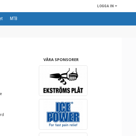
LOGGA IN
et
MTB
VÅRA SPONSORER
ge
rd