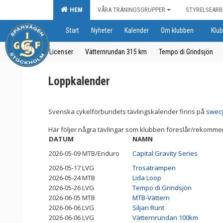
HEM
VÅRA TRÄNINGSGRUPPER
STYRELSEARB
Start
Nyheter
Kalender
Om klubben
Klub
Licenser
Vätternrundan 315 km
Tempo di Grindsjön
Loppkalender
Svenska cykelförbundets tävlingskalender finns på
swecy
Här följer några tävlingar som klubben föreslår/rekomm
DATUM
NAMN
2026-05-09 MTB/Enduro
Capital Gravity Series
2026-05-17 LVG
Trosatrampen
2026-05-24 MTB
Lida Loop
2026-05-26 LVG
Tempo di Grindsjön
2026-06-05 MTB
MTB-Vättern
2026-06-06 LVG
Siljan Runt
2026-06-06 LVG
Vätternrundan 100km