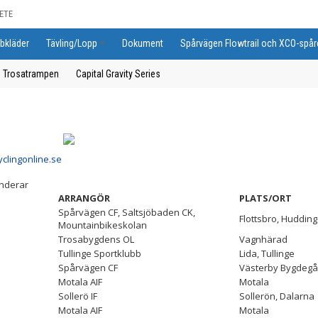
ETE
bkläder
Tävling/Lopp
Dokument
Spårvägen Flowtrail och XCO-spår
Trosatrampen
Capital Gravity Series
clingonline.se
enderar
ARRANGÖR
PLATS/ORT
Spårvägen CF, Saltsjöbaden CK,
Flottsbro, Huddin
Mountainbikeskolan
Trosabygdens OL
Vagnhärad
Tullinge Sportklubb
Lida, Tullinge
Spårvägen CF
Västerby Bygdegå
Motala AIF
Motala
Sollerö IF
Sollerön, Dalarna
Motala AIF
Motala