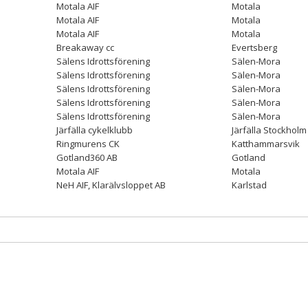
Motala AIF
Motala
Motala AIF
Motala
Motala AIF
Motala
Breakaway cc
Evertsberg
Sälens Idrottsförening
Sälen-Mora
Sälens Idrottsförening
Sälen-Mora
Sälens Idrottsförening
Sälen-Mora
Sälens Idrottsförening
Sälen-Mora
Sälens Idrottsförening
Sälen-Mora
Järfälla cykelklubb
Järfälla Stockholm
Ringmurens CK
Katthammarsvik
Gotland360 AB
Gotland
Motala AIF
Motala
NeH AIF, Klarälvsloppet AB
Karlstad