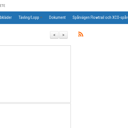
ETE
bkläder
Tävling/Lopp
Dokument
Spårvägen Flowtrail och XCO-spår
<
>