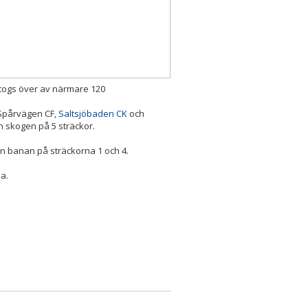
togs över av närmare 120
 Spårvägen CF,
Saltsjöbaden CK
och
g an skogen på 5 sträckor.
n banan på sträckorna 1 och 4.
a.