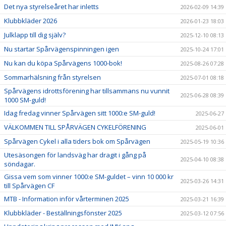
Det nya styrelseåret har inletts
2026-02-09 14:39
Klubbkläder 2026
2026-01-23 18:03
Julklapp till dig själv?
2025-12-10 08:13
Nu startar Spårvägenspinningen igen
2025-10-24 17:01
Nu kan du köpa Spårvägens 1000-bok!
2025-08-26 07:28
Sommarhälsning från styrelsen
2025-07-01 08:18
Spårvägens idrottsförening har tillsammans nu vunnit
2025-06-28 08:39
1000 SM-guld!
Idag fredag vinner Spårvägen sitt 1000:e SM-guld!
2025-06-27
VÄLKOMMEN TILL SPÅRVÄGEN CYKELFÖRENING
2025-06-01
Spårvägen Cykel i alla tiders bok om Spårvägen
2025-05-19 10:36
Utesäsongen för landsväg har dragit i gång på
2025-04-10 08:38
söndagar.
Gissa vem som vinner 1000:e SM-guldet – vinn 10 000 kr
2025-03-26 14:31
till Spårvägen CF
MTB - Information inför vårterminen 2025
2025-03-21 16:39
Klubbkläder - Beställningsfönster 2025
2025-03-12 07:56