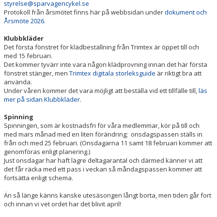
MTB
styrelse@sparvagencykel.se
Protokoll från årsmötet finns här på webbsidan under
dokument och
Årsmöte 2026.
Klubbkläder
Det första fönstret för klädbeställning från Trimtex är öppet till och
med 15 februari.
Det kommer tyvärr inte vara någon klädprovning innan det här första
fönstret stänger, men
Trimtex digitala storleksguide
är riktigt bra att
använda.
Under våren kommer det vara möjligt att beställa vid ett tillfälle till,
läs
mer på sidan Klubbkläder.
Spinning
Spinningen, som är kostnadsfri för våra medlemmar, kör på till och
med mars månad med en liten förändring; onsdagspassen ställs in
från och med 25 februari. (Onsdagarna 11 samt 18 februari kommer att
genomföras enligt planering.)
Just onsdagar har haft lägre deltagarantal och därmed känner vi att
det får räcka med ett pass i veckan så måndagspassen kommer att
fortsätta enligt schema.
Än så länge känns kanske utesäsongen långt borta, men tiden går fort
och innan vi vet ordet har det blivit april!