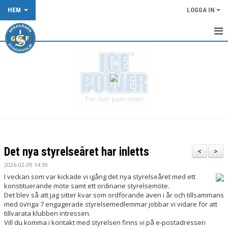
HEM
LOGGA IN
START
NYHETER
KALENDER
OM KLUBBEN
KLUBBKLÄDER
Det nya styrelseåret har inletts
<
>
TÄVLING/LOPP
2026-02-09 14:39
I veckan som var kickade vi igång det nya styrelseåret med ett
DOKUMENT
konstituerande möte samt ett ordinarie styrelsemöte.
Det blev så att jag sitter kvar som ordförande även i år och tillsammans
med övriga 7 engagerade styrelsemedlemmar jobbar vi vidare för att
SPÅRVÄGEN FLOWTRAIL OCH XCO-SPÅRET
tillvarata klubben intressen.
Vill du komma i kontakt med styrelsen finns vi på e-postadressen