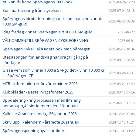
Nu kan du köpa Spårvägens 1000-bok!
2025-08-26 07:28
Sommarhälsning från styrelsen
2025-07-01 08:18
Spårvägens idrottsförening har tillsammans nu vunnit
2025-06-28 08:39
1000 SM-guld!
Idag fredag vinner Spårvägen sitt 1000:e SM-guld!
2025-06-27
VÄLKOMMEN TILL SPÅRVÄGEN CYKELFÖRENING
2025-06-01
Spårvägen Cykel i alla tiders bok om Spårvägen
2025-05-19 10:36
Utesäsongen för landsväg har dragit i gång på
2025-04-10 08:38
söndagar.
Gissa vem som vinner 1000:e SM-guldet – vinn 10 000 kr
2025-03-26 14:31
till Spårvägen CF
MTB - Information inför vårterminen 2025
2025-03-21 16:39
Klubbkläder - Beställningsfönster 2025
2025-03-12 07:56
Uppdatering kring processen med IMY ang.
2025-02-19 15:13
personuppgiftsincidenten den 16 januari
Kallelse årsmöte söndag 26 januari 2025
2024-12-27 12:08
Skriv upp i kalendern - årsmöte 26 januari
2024-12-12 16:21
Spårvägenspinning nya starttider
2024-11-07 11:27