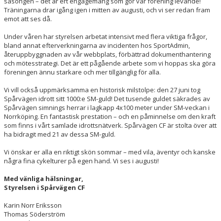
MTB
säsongen – det är ert engagemang som gör vår förening levande!
Träningarna drar igång igen i mitten av augusti, och vi ser redan fram
emot att ses då.
Under våren har styrelsen arbetat intensivt med flera viktiga frågor,
bland annat efterverkningarna av incidenten hos SportAdmin,
återuppbyggnaden av vår webbplats, förbättrad dokumenthantering
och mötesstrategi. Det är ett pågående arbete som vi hoppas ska göra
föreningen ännu starkare och mer tillgänglig för alla.
Vi vill också uppmärksamma en historisk milstolpe: den 27 juni tog
Spårvägen idrott sitt 1000:e SM-guld! Det tusende guldet säkrades av
Spårvägen simnings herrar i lagkapp 4x100 meter under SM-veckan i
Norrköping. En fantastisk prestation – och en påminnelse om den kraft
som finns i vårt samlade idrottsnätverk. Spårvägen CF är stolta över att
ha bidragit med 21 av dessa SM-guld.
Vi önskar er alla en riktigt skön sommar – med vila, äventyr och kanske
några fina cykelturer på egen hand. Vi ses i augusti!
Med vänliga hälsningar,
Styrelsen i Spårvägen CF
Karin Norr Eriksson
Thomas Söderström