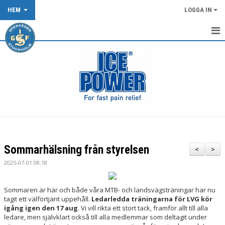
HEM
LOGGA IN
START
NYHETER
KALENDER
OM KLUBBEN
KLUBBKLÄDER
Sommarhälsning från styrelsen
<
>
TÄVLING/LOPP
2025-07-01 08:18
DOKUMENT
Sommaren är här och både våra MTB- och landsvägsträningar har nu
tagit ett välförtjänt uppehåll.
Ledarledda träningarna för LVG kör
SPÅRVÄGEN FLOWTRAIL OCH XCO-SPÅRET
igång igen den 17 aug
. Vi vill rikta ett stort tack, framför allt till alla
ledare, men självklart också till alla medlemmar som deltagit under