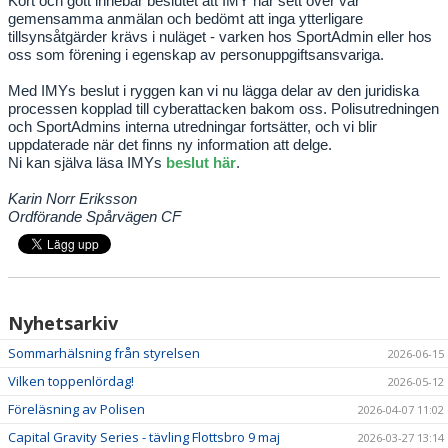
Kort och gott innebär beslutet att IMY har sett över vår
MTB
gemensamma anmälan och bedömt att inga ytterligare
tillsynsåtgärder krävs i nuläget - varken hos SportAdmin eller hos
oss som förening
i egenskap av personuppgiftsansvariga.
Med IMYs beslut i ryggen kan vi nu lägga delar av den juridiska
processen kopplad till cyberattacken bakom oss. Polisutredningen
och SportAdmins interna utredningar fortsätter, och vi blir
uppdaterade när det finns ny information att delge.
Ni kan själva läsa IMYs
beslut här
.
Karin Norr Eriksson
Ordförande Spårvägen CF
Nyhetsarkiv
Sommarhälsning från styrelsen
2026-06-15
Vilken toppenlördag!
2026-05-12
Föreläsning av Polisen
2026-04-07 11:02
Capital Gravity Series - tävling Flottsbro 9 maj
2026-03-27 13:14