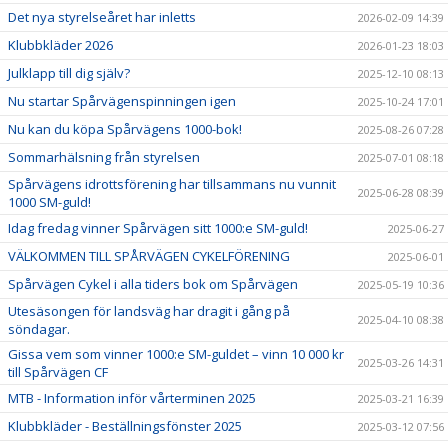
Det nya styrelseåret har inletts
2026-02-09 14:39
Klubbkläder 2026
2026-01-23 18:03
Julklapp till dig själv?
2025-12-10 08:13
Nu startar Spårvägenspinningen igen
2025-10-24 17:01
Nu kan du köpa Spårvägens 1000-bok!
2025-08-26 07:28
Sommarhälsning från styrelsen
2025-07-01 08:18
Spårvägens idrottsförening har tillsammans nu vunnit
2025-06-28 08:39
1000 SM-guld!
Idag fredag vinner Spårvägen sitt 1000:e SM-guld!
2025-06-27
VÄLKOMMEN TILL SPÅRVÄGEN CYKELFÖRENING
2025-06-01
Spårvägen Cykel i alla tiders bok om Spårvägen
2025-05-19 10:36
Utesäsongen för landsväg har dragit i gång på
2025-04-10 08:38
söndagar.
Gissa vem som vinner 1000:e SM-guldet – vinn 10 000 kr
2025-03-26 14:31
till Spårvägen CF
MTB - Information inför vårterminen 2025
2025-03-21 16:39
Klubbkläder - Beställningsfönster 2025
2025-03-12 07:56