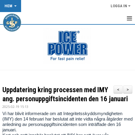
HEM
LOGGA IN
START
NYHETER
KALENDER
OM KLUBBEN
KLUBBKLÄDER
Uppdatering kring processen med IMY
<
>
TÄVLING/LOPP
ang. personuppgiftsincidenten den 16 januari
2025-02-19 15:13
DOKUMENT
Vi har blivit informerade om att Integritetsskyddsmyndigheten
(IMY) den 14 februari har beslutat att inte vidta några åtgärder med
SPÅRVÄGEN FLOWTRAIL OCH XCO-SPÅRET
anledning av personuppgiftsincidenten som inträffade den 16
januari.