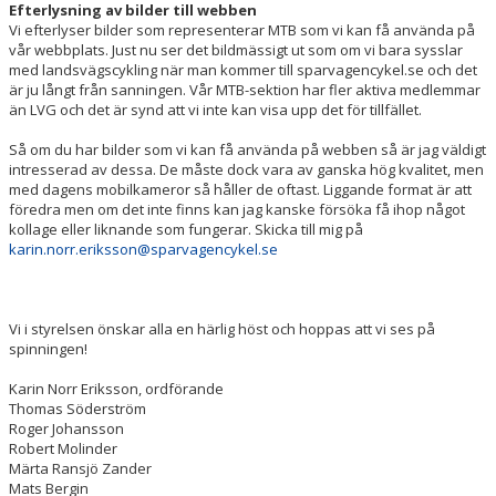
Efterlysning av bilder till webben
Vi efterlyser bilder som representerar MTB som vi kan få använda på
vår webbplats. Just nu ser det bildmässigt ut som om vi bara sysslar
med landsvägscykling när man kommer till sparvagencykel.se och det
är ju långt från sanningen. Vår MTB-sektion har fler aktiva medlemmar
än LVG och det är synd att vi inte kan visa upp det för tillfället.
Så om du har bilder som vi kan få använda på webben så är jag väldigt
intresserad av dessa. De måste dock vara av ganska hög kvalitet, men
med dagens mobilkameror så håller de oftast. Liggande format är att
föredra men om det inte finns kan jag kanske försöka få ihop något
kollage eller liknande som fungerar. Skicka till mig på
karin.norr.eriksson@sparvagencykel.se
Vi i styrelsen önskar alla en härlig höst och hoppas att vi ses på
spinningen!
Karin Norr Eriksson, ordförande
Thomas Söderström
Roger Johansson
Robert Molinder
Märta Ransjö Zander
Mats Bergin