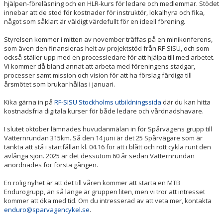
MTB
hjälpen-föreläsning och en HLR-kurs för ledare och medlemmar. Stödet
innebar att de stod för kostnader för instruktör, lokalhyra och fika,
något som såklart är väldigt värdefullt för en ideell förening.
Styrelsen kommer i mitten av november träffas på en minikonferens,
som även den finansieras helt av projektstöd från RF-SISU, och som
också ställer upp med en processledare för att hjälpa till med arbetet.
Vi kommer då bland annat att arbeta med föreningens stadgar,
processer samt mission och vision för att ha förslag färdiga till
årsmötet som brukar hållas i januari.
Kika gärna in på
RF-SISU Stockholms utbildningssida
där du kan hitta
kostnadsfria digitala kurser för både ledare och vårdnadshavare.
I slutet oktober lämnades huvudanmälan in för Spårvägens grupp till
Vätternrundan 315km. Så den 14 juni är det 25 Spårvägare som är
tänkta att stå i startfållan kl. 04.16 för att i blått och rött cykla runt den
avlånga sjön. 2025 är det dessutom 60 år sedan Vätternrundan
anordnades för första gången.
En rolig nyhet är att det till våren kommer att starta en MTB
Endurogrupp, än så länge är gruppen liten, men vi tror att intresset
kommer att öka med tid. Om du intresserad av att veta mer, kontakta
enduro@sparvagencykel.se
.