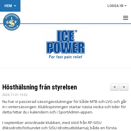
HEM
LOGGA IN
START
NYHETER
KALENDER
OM KLUBBEN
KLUBBKLÄDER
Hösthälsning från styrelsen
<
>
TÄVLING/LOPP
2024-11-01 13:02
Nu har vi passerad säsongavslutningar för både MTB och LVG och går
DOKUMENT
in i vintersäsongen. Klubbspinningen startar nästa vecka och tider för
detta hittar du i kalendern och i SportAdmin-appen.
SPÅRVÄGEN FLOWTRAIL OCH XCO-SPÅRET
I september anordnade klubben, med stöd från RF-SISU
(Riksidrottsförbundet och SISU Idrottsutbildarna), både en första