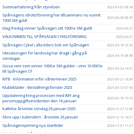
Sommarhälsning från styrelsen
2025-07-01 08:18
Spårvägens idrottsförening har tillsammans nu vunnit
2025-06-28 08:39
1000 SM-guld!
Idag fredag vinner Spårvägen sitt 1000:e SM-guld!
2025-06-27
VÄLKOMMEN TILL SPÅRVÄGEN CYKELFÖRENING
2025-06-01
Spårvägen Cykel i alla tiders bok om Spårvägen
2025-05-19 10:36
Utesäsongen för landsväg har dragit i gång på
2025-04-10 08:38
söndagar.
Gissa vem som vinner 1000:e SM-guldet – vinn 10 000 kr
2025-03-26 14:31
till Spårvägen CF
MTB - Information inför vårterminen 2025
2025-03-21 16:39
Klubbkläder - Beställningsfönster 2025
2025-03-12 07:56
Uppdatering kring processen med IMY ang.
2025-02-19 15:13
personuppgiftsincidenten den 16 januari
Kallelse årsmöte söndag 26 januari 2025
2024-12-27 12:08
Skriv upp i kalendern - årsmöte 26 januari
2024-12-12 16:21
Spårvägenspinning nya starttider
2024-11-07 11:27
Hösthälsning från styrelsen
2024-11-01 13:02