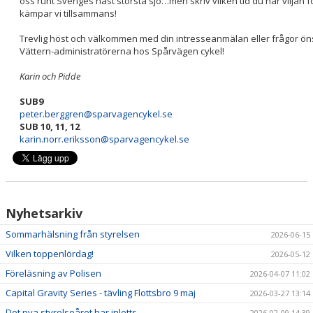
oss runt Sveriges näst största sjö…men skriv vilken tid du har viljan f
kämpar vi tillsammans!
Trevlig höst och välkommen med din intresseanmälan eller frågor ön
Vättern-administratörerna hos Spårvägen cykel!
Karin och Pidde
SUB9
peter.berggren@sparvagencykel.se
SUB 10, 11, 12
karin.norr.eriksson@sparvagencykel.se
Nyhetsarkiv
Sommarhälsning från styrelsen
2026-06-15
Vilken toppenlördag!
2026-05-12
Föreläsning av Polisen
2026-04-07 11:02
Capital Gravity Series - tävling Flottsbro 9 maj
2026-03-27 13:14
Det nya styrelseåret har inletts
2026-02-09 14:39