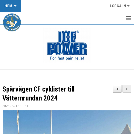
HEM
LOGGA IN
START
NYHETER
KALENDER
OM KLUBBEN
KLUBBKLÄDER
Spårvägen CF cyklister till
<
>
TÄVLING/LOPP
Vätternrundan 2024
2023-09-16 11:51
DOKUMENT
SPÅRVÄGEN FLOWTRAIL OCH XCO-SPÅRET