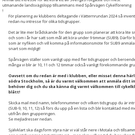
utmanande landsvägslopp tillsammans med Spårvägen Cykelförening
!
För planering av klubbens deltagande i Vätternrundan 2024 så invent
redan nu intresse för olika tidsgrupper.
Det är lite mer brådskande för den grupp som planerar att köra lite 
och som i år har satt som mål att köra under 9 timmar (SUB9). Därför b
som är nyfiken och vill komma på informationsmöte för SUB9 anmäla 
snart som möjligt!
Spårvägen ställer som vanligt upp med fler tidsgrupper och beroend
många vi blir är 10, 11 och 12 timmar också vanligt förekommande gr
Oavsett om du redan är med i klubben, eller missat denna härl
södra Stockholm, så är du varmt välkommen att anmäla ditt in
behöver dig och du ska känna dig varmt välkommen till cykelk
blått!
Skicka mail med namn, telefonnummer och vilken tidsgrupp du är int
(SUB-9, 10, 11, 12) så förs du upp på en lista och blir kontaktad med m
utifrån den grupperingen.
Se mejladresser nedan.
Självklart ska dagsform styra när vi väl står nere i Motala och tillsa