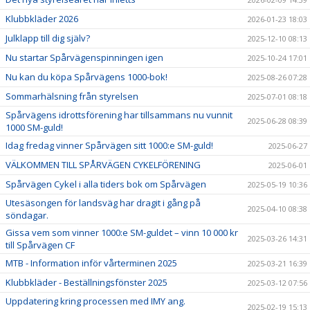
Klubbkläder 2026
2026-01-23 18:03
Julklapp till dig själv?
2025-12-10 08:13
Nu startar Spårvägenspinningen igen
2025-10-24 17:01
Nu kan du köpa Spårvägens 1000-bok!
2025-08-26 07:28
Sommarhälsning från styrelsen
2025-07-01 08:18
Spårvägens idrottsförening har tillsammans nu vunnit
2025-06-28 08:39
1000 SM-guld!
Idag fredag vinner Spårvägen sitt 1000:e SM-guld!
2025-06-27
VÄLKOMMEN TILL SPÅRVÄGEN CYKELFÖRENING
2025-06-01
Spårvägen Cykel i alla tiders bok om Spårvägen
2025-05-19 10:36
Utesäsongen för landsväg har dragit i gång på
2025-04-10 08:38
söndagar.
Gissa vem som vinner 1000:e SM-guldet – vinn 10 000 kr
2025-03-26 14:31
till Spårvägen CF
MTB - Information inför vårterminen 2025
2025-03-21 16:39
Klubbkläder - Beställningsfönster 2025
2025-03-12 07:56
Uppdatering kring processen med IMY ang.
2025-02-19 15:13