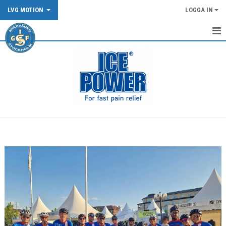
LVG MOTION
LOGGA IN
TRÄNINGSINFO LVG
START
BILDGALLERI
KONTAKT
ATT CYKLA I GRUPP