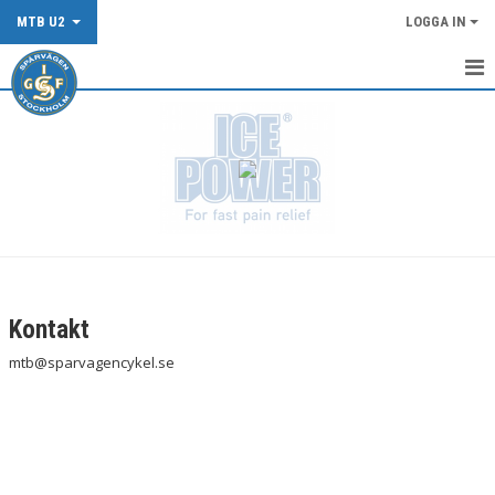
MTB U2
LOGGA IN
HEM
NYHETER
KALENDER
TRUPPEN
BILDGALLERI
Kontakt
DOKUMENT
mtb@sparvagencykel.se
KONTAKT