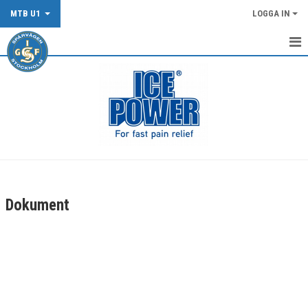
MTB U1
LOGGA IN
START
TRÄNINGSINFO MTB U1
DOKUMENT
KONTAKT
Dokument