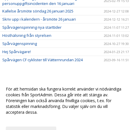
2025-02-19 15:13
personuppgiftsincidenten den 16 januari
Kallelse årsmöte söndag 26 januari 2025
2024-12-27 12:08
Skriv upp i kalendern - årsmöte 26 januari
2024-12-12 16:21
Spårvägenspinning nya starttider
2024-11-07 11:27
Hösthälsning från styrelsen
2024-11-01 13:02
Spårvägenspinning
2024-10-27 19:30
Hej Spårvägare!
2024-01-23 21:17
Spårvägen CF cyklister till Vätternrundan 2024
2023-09-16 11:51
För att hemsidan ska fungera korrekt använder vi nödvändiga
cookies från SportAdmin. Dessa går inte att stänga av.
Föreningen kan också använda frivilliga cookies, t.ex. för
statistik eller marknadsföring. Du väljer själv om du vill
acceptera dessa.
Anpassa dina val
Cookie-
Gå till