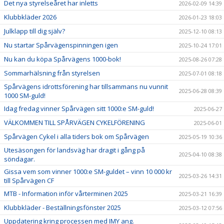
MTB
Det nya styrelseåret har inletts
2026-02-09 14:39
Klubbkläder 2026
2026-01-23 18:03
Julklapp till dig själv?
2025-12-10 08:13
Nu startar Spårvägenspinningen igen
2025-10-24 17:01
Nu kan du köpa Spårvägens 1000-bok!
2025-08-26 07:28
Sommarhälsning från styrelsen
2025-07-01 08:18
Spårvägens idrottsförening har tillsammans nu vunnit
2025-06-28 08:39
1000 SM-guld!
Idag fredag vinner Spårvägen sitt 1000:e SM-guld!
2025-06-27
VÄLKOMMEN TILL SPÅRVÄGEN CYKELFÖRENING
2025-06-01
Spårvägen Cykel i alla tiders bok om Spårvägen
2025-05-19 10:36
Utesäsongen för landsväg har dragit i gång på
2025-04-10 08:38
söndagar.
Gissa vem som vinner 1000:e SM-guldet – vinn 10 000 kr
2025-03-26 14:31
till Spårvägen CF
MTB - Information inför vårterminen 2025
2025-03-21 16:39
Klubbkläder - Beställningsfönster 2025
2025-03-12 07:56
Uppdatering kring processen med IMY ang.