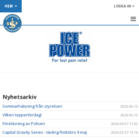
HEM
LOGGA IN
START
NYHETER
KALENDER
OM KLUBBEN
KLUBBKLÄDER
Nyhetsarkiv
TÄVLING/LOPP
Sommarhälsning från styrelsen
2026-06-15
DOKUMENT
Vilken toppenlördag!
2026-05-12
Föreläsning av Polisen
2026-04-07 11:02
SPÅRVÄGEN FLOWTRAIL OCH XCO-SPÅRET
Capital Gravity Series - tävling Flottsbro 9 maj
2026-03-27 13:14