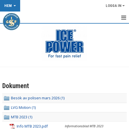
HEM
LOGGA IN
START
NYHETER
KALENDER
OM KLUBBEN
KLUBBKLÄDER
Dokument
TÄVLING/LOPP
Besök av polisen mars 2026 (1)
DOKUMENT
LVG Motion (1)
SPÅRVÄGEN FLOWTRAIL OCH XCO-SPÅRET
MTB 2023 (1)
Info MTB 2023.pdf
Informationsblad MTB 2023