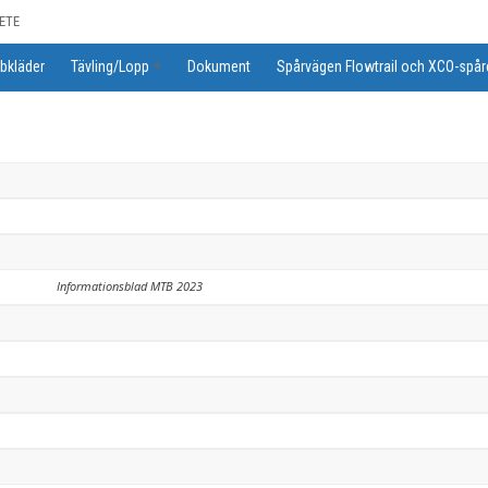
ETE
bkläder
Tävling/Lopp
Dokument
Spårvägen Flowtrail och XCO-spår
Informationsblad MTB 2023