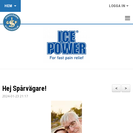
HEM
LOGGA IN
START
NYHETER
KALENDER
OM KLUBBEN
KLUBBKLÄDER
Hej Spårvägare!
<
>
TÄVLING/LOPP
2024-01-23 21:17
DOKUMENT
SPÅRVÄGEN FLOWTRAIL OCH XCO-SPÅRET