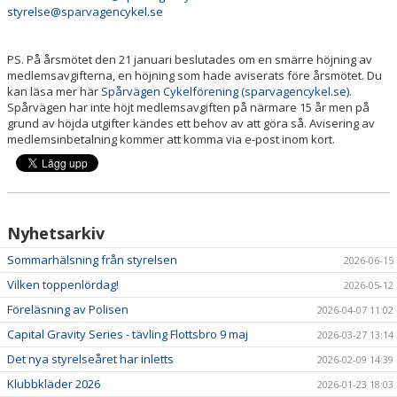
styrelse@sparvagencykel.se
PS. På årsmötet den 21 januari beslutades om en smärre höjning av
medlemsavgifterna, en höjning som hade aviserats före årsmötet. Du
kan läsa mer här
Spårvägen Cykelförening (sparvagencykel.se)
.
Spårvägen har inte höjt medlemsavgiften på närmare 15 år men på
grund av höjda utgifter kändes ett behov av att göra så. Avisering av
medlemsinbetalning kommer att komma via e-post inom kort.
Nyhetsarkiv
Sommarhälsning från styrelsen
2026-06-15
Vilken toppenlördag!
2026-05-12
Föreläsning av Polisen
2026-04-07 11:02
Capital Gravity Series - tävling Flottsbro 9 maj
2026-03-27 13:14
Det nya styrelseåret har inletts
2026-02-09 14:39
Klubbkläder 2026
2026-01-23 18:03