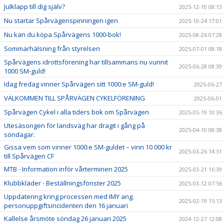
Julklapp till dig själv?
2025-12-10 08:13
Nu startar Spårvägenspinningen igen
2025-10-24 17:01
Nu kan du köpa Spårvägens 1000-bok!
2025-08-26 07:28
Sommarhälsning från styrelsen
2025-07-01 08:18
Spårvägens idrottsförening har tillsammans nu vunnit
2025-06-28 08:39
1000 SM-guld!
Idag fredag vinner Spårvägen sitt 1000:e SM-guld!
2025-06-27
VÄLKOMMEN TILL SPÅRVÄGEN CYKELFÖRENING
2025-06-01
Spårvägen Cykel i alla tiders bok om Spårvägen
2025-05-19 10:36
Utesäsongen för landsväg har dragit i gång på
2025-04-10 08:38
söndagar.
Gissa vem som vinner 1000:e SM-guldet – vinn 10 000 kr
2025-03-26 14:31
till Spårvägen CF
MTB - Information inför vårterminen 2025
2025-03-21 16:39
Klubbkläder - Beställningsfönster 2025
2025-03-12 07:56
Uppdatering kring processen med IMY ang.
2025-02-19 15:13
personuppgiftsincidenten den 16 januari
Kallelse årsmöte söndag 26 januari 2025
2024-12-27 12:08