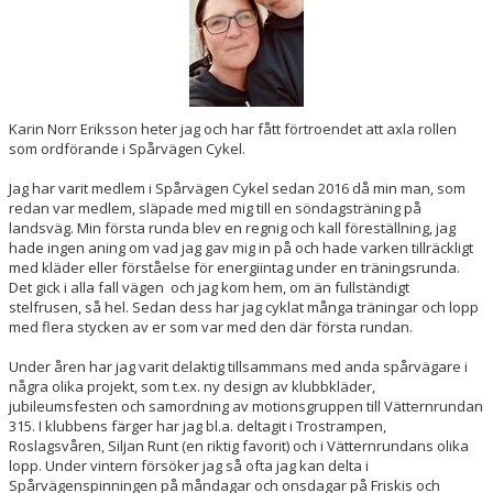
MTB
Karin Norr Eriksson heter jag och har fått förtroendet att axla rollen
som ordförande i Spårvägen Cykel.
Jag har varit medlem i Spårvägen Cykel sedan 2016 då min man, som
redan var medlem, släpade med mig till en söndagsträning på
landsväg. Min första runda blev en regnig och kall föreställning, jag
hade ingen aning om vad jag gav mig in på och hade varken tillräckligt
med kläder eller förståelse för energiintag under en träningsrunda.
Det gick i alla fall vägen och jag kom hem, om än fullständigt
stelfrusen, så hel. Sedan dess har jag cyklat många träningar och lopp
med flera stycken av er som var med den där första rundan.
Under åren har jag varit delaktig tillsammans med anda spårvägare i
några olika projekt, som t.ex. ny design av klubbkläder,
jubileumsfesten och samordning av motionsgruppen till Vätternrundan
315. I klubbens färger har jag bl.a. deltagit i Trostrampen,
Roslagsvåren, Siljan Runt (en riktig favorit) och i Vätternrundans olika
lopp. Under vintern försöker jag så ofta jag kan delta i
Spårvägenspinningen på måndagar och onsdagar på Friskis och