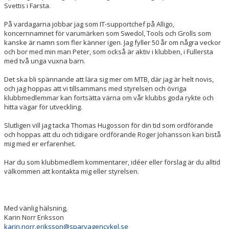
Svettis i Farsta.
På vardagarna jobbar jag som IT-supportchef på Alligo,
koncernnamnet för varumärken som Swedol, Tools och Grolls som
kanske är namn som fler känner igen. Jag fyller 50 år om några veckor
och bor med min man Peter, som också är aktiv i klubben, i Fullersta
med två unga vuxna barn.
Det ska bli spännande att lära sig mer om MTB, där jag är helt novis,
och jag hoppas att vi tillsammans med styrelsen och övriga
klubbmedlemmar kan fortsätta värna om vår klubbs goda rykte och
hitta vägar för utveckling.
Slutligen vill jag tacka Thomas Hugosson för din tid som ordförande
och hoppas att du och tidigare ordförande Roger Johansson kan bistå
mig med er erfarenhet.
Har du som klubbmedlem kommentarer, idéer eller förslag är du alltid
välkommen att kontakta mig eller styrelsen.
Med vänlig hälsning,
Karin Norr Eriksson
karin.norr.eriksson@sparvagencykel.se