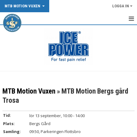
MTB MOTION VUXEN
LOGGA IN
START
TRÄNINGSINFO MTB MOTION
DOKUMENT
KONTAKT
MTB Motion Vuxen
» MTB Motion Bergs gård
Trosa
Tid:
lör 13 september, 10:00 - 14:00
Plats:
Bergs Gård
Samling:
09:50, Parkeringen Flottsbro