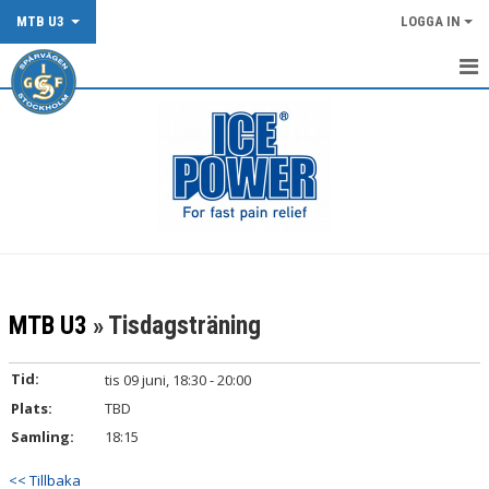
MTB U3
LOGGA IN
START
DOKUMENT
KONTAKT
MTB U3
» Tisdagsträning
Tid:
tis 09 juni, 18:30 - 20:00
Plats:
TBD
Samling:
18:15
<< Tillbaka