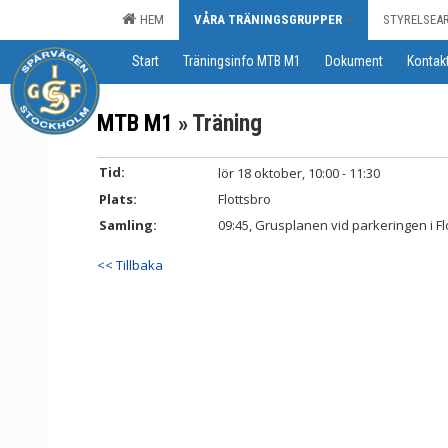
HEM
VÅRA TRÄNINGSGRUPPER
STYRELSEA
Start
Träningsinfo MTB M1
Dokument
Kontak
MTB M1
» Träning
Tid:
lör 18 oktober, 10:00 - 11:30
Plats:
Flottsbro
Samling:
09:45, Grusplanen vid parkeringen i Fl
<< Tillbaka